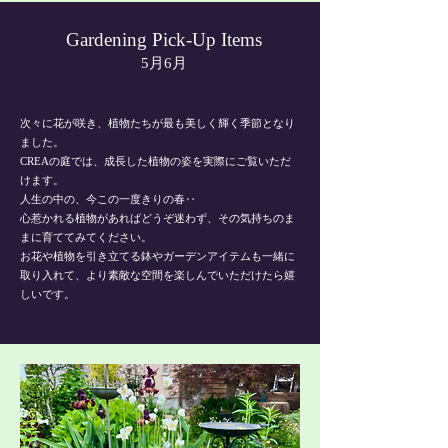
Gardening Pick-Up Items
5月6月
次々に花が咲き、植物たちが最も美しく輝く季節となり
ました。
CREAの庭では、成長した植物の姿を実際にご覧いただ
けます。
人生の中の、今この一度きりの春‥
​心惹かれる植物があればどうぞ迷わず、その気持ちのま
まに育ててみてください。
​お花や植物を引き立てる鉢やガーデンアイテムも一緒に
取り入れて、より素敵な空間を楽しんでいただけたら嬉
しいです。