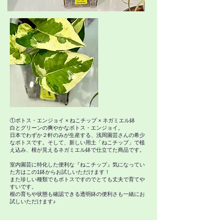
①ポトス・エンジョイ × ねこチップ × ネガミエル鉢
白とグリーンの爽やかなポトス・エンジョイ。
日本でわずか２軒のみが生産する、浅岡園芸さんの希少
なポトスです。
そして、新しい用土「ねこチップ」で植
え込み、根が見えるネガミエル鉢で仕立てた商品です。
室内園芸に特化した便利な『ねこチップ』気になってい
た方はこの1鉢からお試しいただけます！
また珍しい種類でもポトスですのでとても丈夫で育てや
すいです。
根の育ちや状態も確認できる透明鉢の便利さも一緒にお
試しいただけます♪